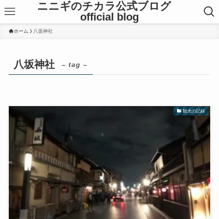
ニニギのチカラ公式ブログ
official blog
ホーム
八坂神社
八坂神社
– tag –
観光の記録