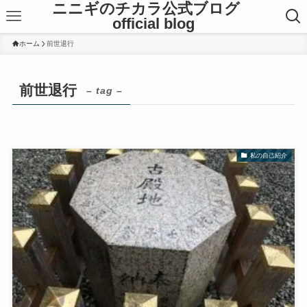
ニニギのチカラ公式ブログ
official blog
ホーム
前世退行
前世退行
– tag –
私の自己紹介