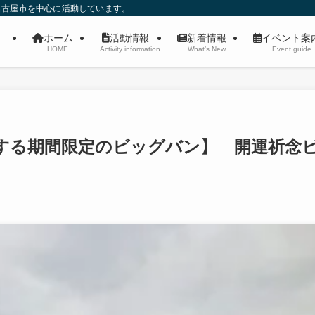
名古屋市を中心に活動しています。
ホーム
活動情報
新着情報
イベント
HOME
Activity information
What’s New
Event guide
する期間限定のビッグバン】 開運祈念