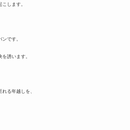
起こします。
バンです。
決を誘います。
至れる年越しを、