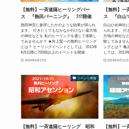
【無料】一斉遠隔ヒーリングバー
【無料】一
ス 『熱田バーニング』 7/7開催
ス 『白山マ
熱田神宮に参拝したかのような効果が得られ
白山ひめ神社
ます。 行きたくてもなかなか行けない遠方地
られます。 行
の神社などを 私のヒーリングを通じて体験し
方地の神社など
てみませんか？ ★井上賢一の無料ヒーリング
験してみません
とは？ ヒーリングイベントとしては、2013年
ングとは？ 亀
8月以降に700回以上のイベントを開催...
しては、2013年
2024年6月27日
2023年9月21日
イベント情報
【無料】一斉遠隔ヒーリング 昭和
【無料】一