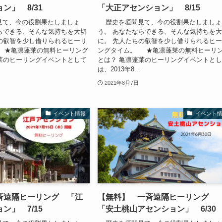
ン」 8/31
「大正アセンション」 8/15
て、今の役割果たしましょ
歴史を垣間見て、今の役割果たしましょ
らできる、そんな気持ちを大切
う。 あなたならできる、そんな気持ちを
の叡智を少し借りられるヒーリ
に。 先人たちの叡智を少し借りられるヒ
 ★亀凛蓬莱の無料ヒーリング
ングタイム。 ★亀凛蓬莱の無料ヒーリ
莱のヒーリングイベントとして
とは？ 亀凛蓬莱のヒーリングイベントと
は、2013年8...
2021年8月7日
イベント情報
イベント
斉遠隔ヒーリング 「江
【無料】 一斉遠隔ヒーリング
ン」 7/15
「安土桃山アセンション」 6/30