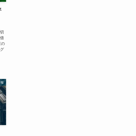
平
大切
し借
莱の
ング
情報