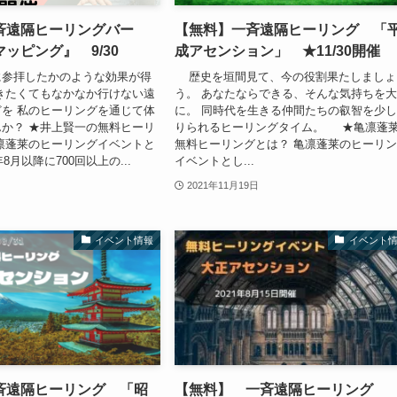
斉遠隔ヒーリングバー
【無料】一斉遠隔ヒーリング 「
ッピング』 9/30
成アセンション」 ★11/30開催
に参拝したかのような効果が得
歴史を垣間見て、今の役割果たしましょ
きたくてもなかなか行けない遠
う。 あなたならできる、そんな気持ちを
を 私のヒーリングを通じて体
に。 同時代を生きる仲間たちの叡智を少
か？ ★井上賢一の無料ヒーリ
りられるヒーリングタイム。 ★亀凛蓬
凛蓬莱のヒーリングイベントと
無料ヒーリングとは？ 亀凛蓬莱のヒーリ
8月以降に700回以上の...
イベントとし...
2021年11月19日
イベント情報
イベント
斉遠隔ヒーリング 「昭
【無料】 一斉遠隔ヒーリング