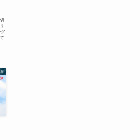
大切
ーリ
ング
して
情報