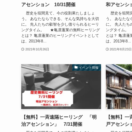
アセンション 10/31開催
和アセンショ
歴史を垣間見て、今の役割果たしましょ
歴史を垣間見
う。 あなたならできる、そんな気持ちを大切
う。 あなたな
に。 先人たちの叡智を少し借りられるヒーリ
に。 先人たち
ングタイム。 ★亀凛蓬莱の無料ヒーリング
ングタイム。
とは？ 亀凛蓬莱のヒーリングイベントとして
とは？ 亀凛蓬
は、2013年8...
は、2013年8...
2021年10月26日
2021年8月23日
イベント情報
【無料】一斉遠隔ヒーリング 「明
【無料】一
治アセンション」 7/31開催
戸アセンショ