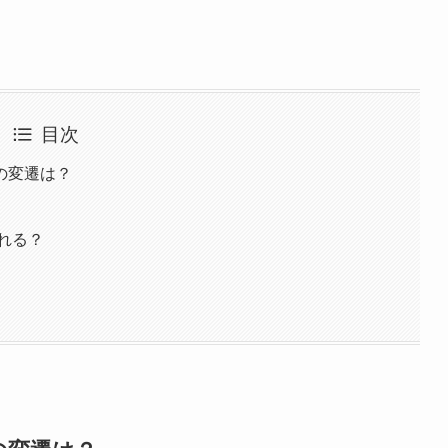
目次
の変遷は？
られる？